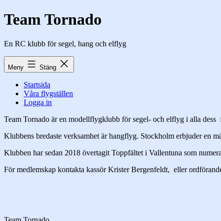
Hoppa
Team Tornado
till
innehåll
En RC klubb för segel, hang och elflyg
Meny
Stäng
Startsida
Våra flygställen
Logga in
Team Tornado är en modellflygklubb för segel- och elflyg i alla des
Klubbens bredaste verksamhet är hangflyg. Stockholm erbjuder en mängd
Klubben har sedan 2018 övertagit Toppfältet i Vallentuna som numera ä
För medlemskap kontakta kassör Krister Bergenfeldt,
eller ordföran
Team Tornado