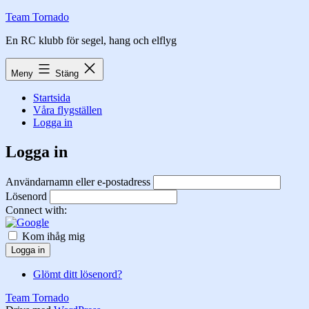
Hoppa
Team Tornado
till
En RC klubb för segel, hang och elflyg
innehåll
Meny
Stäng
Startsida
Våra flygställen
Logga in
Logga in
Användarnamn eller e-postadress
Lösenord
Connect with:
Kom ihåg mig
Logga in
Glömt ditt lösenord?
Team Tornado